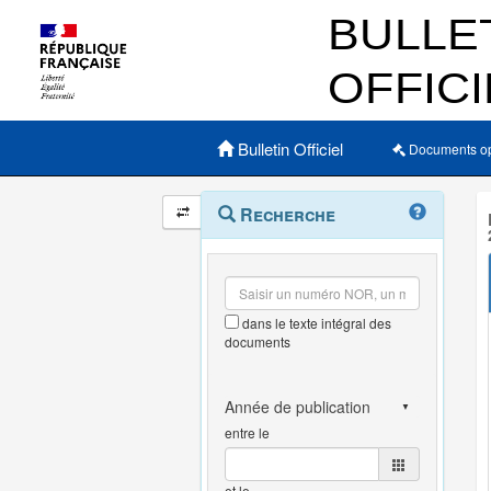
Menu principal
Bulletin Officiel
Documents o
Navigation
Menu
Recherche
contextuel
et
outils
annexes
dans le texte intégral des
documents
entre le
et le