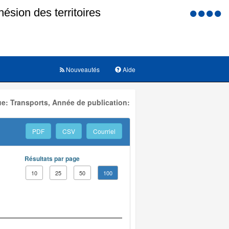
Menu
d'accessi
Nouveautés
Aide
e: Transports, Année de publication:
PDF
CSV
Courriel
Résultats par page
10
25
50
100