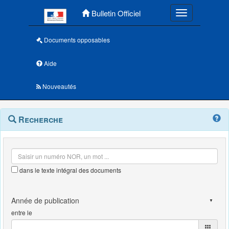
Menu principal
Bulletin Officiel
Toggle navigatio
Documents opposables
Aide
Nouveautés
Navigation
Menu
Recherche
contextuel
et
outils
annexes
dans le texte intégral des documents
entre le