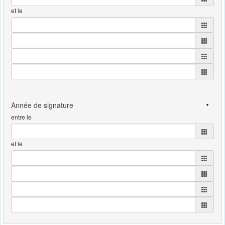
et le
entre le
et le