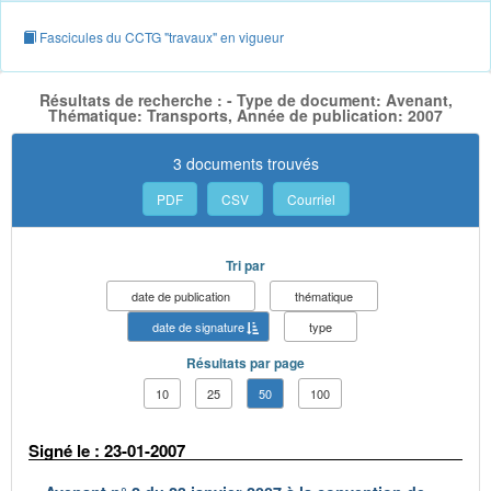
Fascicules du CCTG "travaux" en vigueur
Résultats de recherche : - Type de document: Avenant,
Thématique: Transports, Année de publication: 2007
3 documents trouvés
PDF
CSV
Courriel
Tri par
date de publication
thématique
date de signature
type
Résultats par page
10
25
50
100
Signé le : 23-01-2007