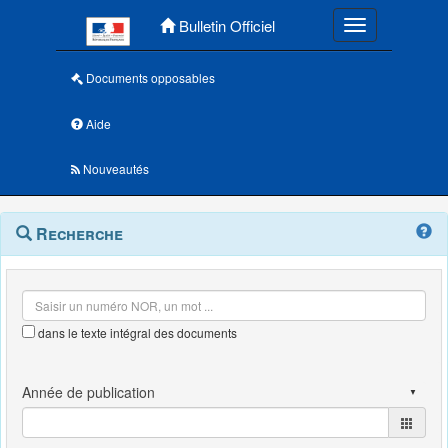
Menu principal
Bulletin Officiel
Toggle navigatio
Documents opposables
Aide
Nouveautés
Navigation
Menu
Recherche
contextuel
et
outils
annexes
dans le texte intégral des documents