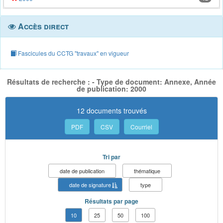
Accès direct
Fascicules du CCTG "travaux" en vigueur
Résultats de recherche : - Type de document: Annexe, Année
de publication: 2000
12 documents trouvés
PDF
CSV
Courriel
Tri par
date de publication
thématique
date de signature
type
Résultats par page
10
25
50
100