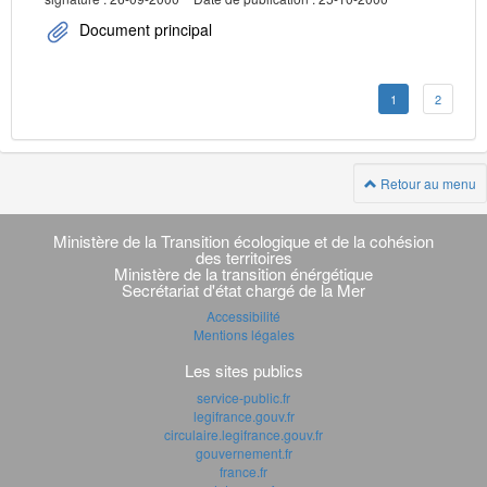
Document principal
1
2
Retour au menu
Navigation
transverse
Ministère de la Transition écologique et de la cohésion
des territoires
Ministère de la transition énérgétique
Secrétariat d'état chargé de la Mer
Accessibilité
Mentions légales
Les sites publics
service-public.fr
legifrance.gouv.fr
circulaire.legifrance.gouv.fr
gouvernement.fr
france.fr