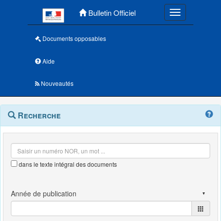
Menu principal
Bulletin Officiel
Toggle navigatio
Documents opposables
Aide
Nouveautés
Navigation
Menu
Recherche
contextuel
et
outils
annexes
dans le texte intégral des documents