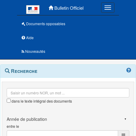
Menu principal
Bulletin Officiel
Toggle navigatio
Documents opposables
Aide
Nouveautés
Navigation
Menu
Recherche
contextuel
et
outils
annexes
dans le texte intégral des documents
entre le