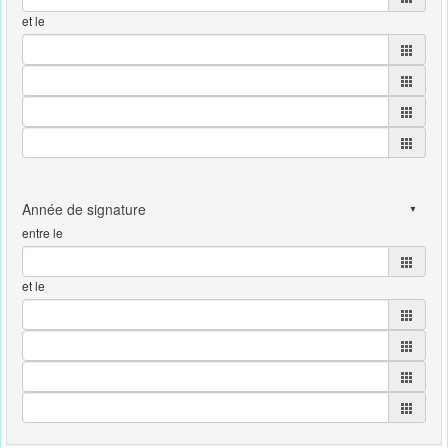
et le
entre le
et le