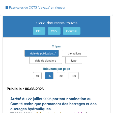
Fascicules du CCTG "travaux" en vigueur
16861 documents trouvés
PDF
CSV
Courriel
Tri par
date de publication
thématique
date de signature
type
Résultats par page
10
25
50
100
Publié le : 06-08-2026
Arrêté du 22 juillet 2026 portant nomination au
Comité technique permanent des barrages et des
ouvrages hydrauliques.