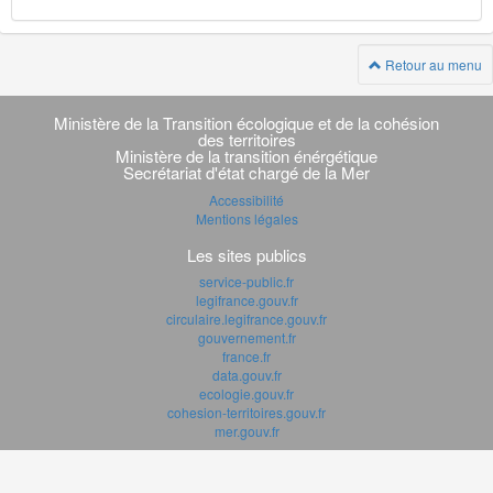
Retour au menu
Navigation
transverse
Ministère de la Transition écologique et de la cohésion
des territoires
Ministère de la transition énérgétique
Secrétariat d'état chargé de la Mer
Accessibilité
Mentions légales
Les sites publics
service-public.fr
legifrance.gouv.fr
circulaire.legifrance.gouv.fr
gouvernement.fr
france.fr
data.gouv.fr
ecologie.gouv.fr
cohesion-territoires.gouv.fr
mer.gouv.fr