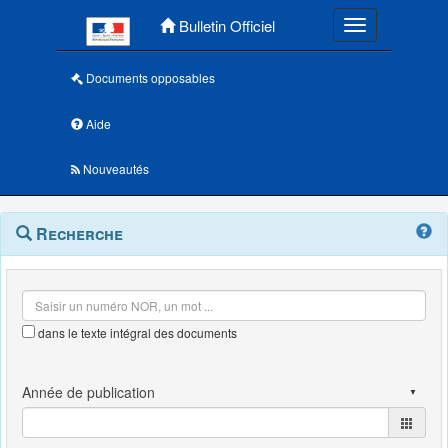
Menu principal
Bulletin Officiel
Toggle navigatio
Documents opposables
Aide
Nouveautés
Navigation
Menu
Recherche
contextuel
et
outils
annexes
dans le texte intégral des documents