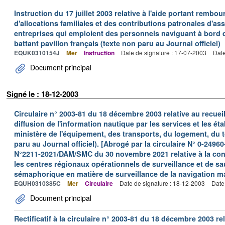
Instruction du 17 juillet 2003 relative à l'aide portant remb
d'allocations familiales et des contributions patronales d'
entreprises qui emploient des personnels naviguant à bord
battant pavillon français (texte non paru au Journal officiel)
EQUK0310154J
Mer
Instruction
Date de signature : 17-07-2003
Date
Document principal
Signé le : 18-12-2003
Circulaire n° 2003-81 du 18 décembre 2003 relative au recueil,
diffusion de l'information nautique par les services et les é
ministère de l'équipement, des transports, du logement, du t
paru au Journal officiel). [Abrogé par la circulaire N° 0-2
N°2211-2021/DAM/SMC du 30 novembre 2021 relative à la con
les centres régionaux opérationnels de surveillance et de s
sémaphorique en matière de surveillance de la navigation 
EQUH0310385C
Mer
Circulaire
Date de signature : 18-12-2003
Date
Document principal
Rectificatif à la circulaire n° 2003-81 du 18 décembre 2003 rela