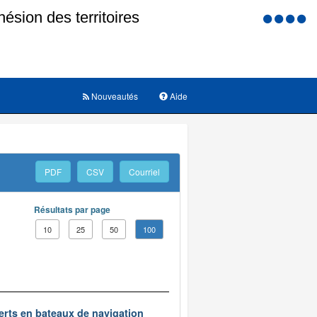
Menu
d'accessi
Nouveautés
Aide
PDF
CSV
Courriel
Résultats par page
10
25
50
100
erts en bateaux de navigation