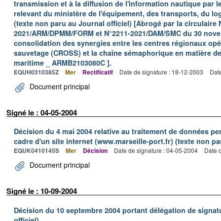
transmission et à la diffusion de l'information nautique par l
relevant du ministère de l'équipement, des transports, du lo
(texte non paru au Journal officiel) [Abrogé par la circulaire 
2021/ARM/DPMM/FORM et N°2211-2021/DAM/SMC du 30 novemb
consolidation des synergies entre les centres régionaux opér
sauvetage (CROSS) et la chaîne sémaphorique en matière de 
maritime _ ARMB2103080C ].
EQUH0310385Z
Mer
Rectificatif
Date de signature : 18-12-2003
Date
Document principal
Signé le : 04-05-2004
Décision du 4 mai 2004 relative au traitement de données p
cadre d'un site internet (www.marseille-port.fr) (texte non par
EQUK0410145S
Mer
Décision
Date de signature : 04-05-2004
Date d
Document principal
Signé le : 10-09-2004
Décision du 10 septembre 2004 portant délégation de signat
officiel)