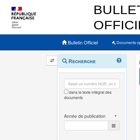
Menu principal
Bulletin Officiel
Documents o
Navigation
Menu
Recherche
contextuel
et
outils
annexes
dans le texte intégral des
documents