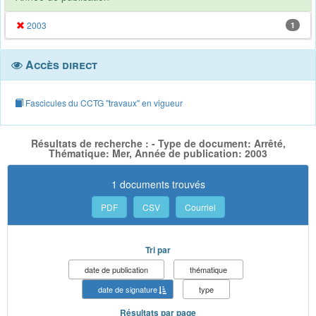
2003
1
Accès direct
Fascicules du CCTG "travaux" en vigueur
Résultats de recherche : - Type de document: Arrêté,
Thématique: Mer, Année de publication: 2003
1 documents trouvés
PDF
CSV
Courriel
Tri par
date de publication
thématique
date de signature
type
Résultats par page