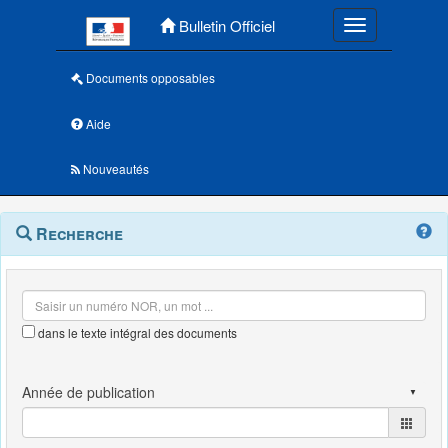
Menu principal
Bulletin Officiel
Toggle navigatio
Documents opposables
Aide
Nouveautés
Navigation
Menu
Recherche
contextuel
et
outils
annexes
dans le texte intégral des documents