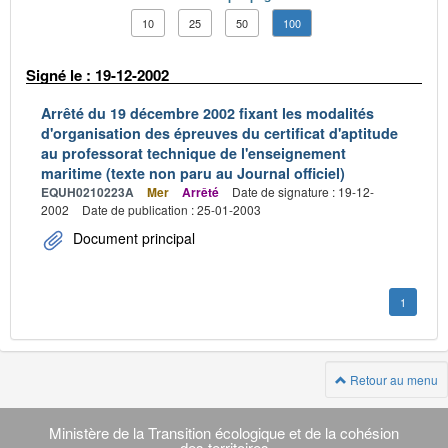
10
25
50
100
Signé le : 19-12-2002
Arrêté du 19 décembre 2002 fixant les modalités
d'organisation des épreuves du certificat d'aptitude
au professorat technique de l'enseignement
maritime (texte non paru au Journal officiel)
EQUH0210223A
Mer
Arrêté
Date de signature : 19-12-
2002
Date de publication : 25-01-2003
Document principal
1
Retour au menu
Navigation
transverse
Ministère de la Transition écologique et de la cohésion
des territoires