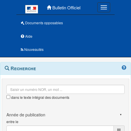
Menu principal
Bulletin Officiel
Toggle navigatio
Documents opposables
Aide
Nouveautés
Navigation
Menu
Recherche
contextuel
et
outils
annexes
dans le texte intégral des documents
entre le