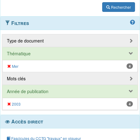
Rechercher
Filtres
Type de document
Thématique
Mer
4
Mots clés
Année de publication
2003
4
Accès direct
Fascicules du CCTG "travaux" en vigueur