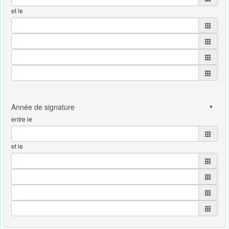
et le
entre le
et le