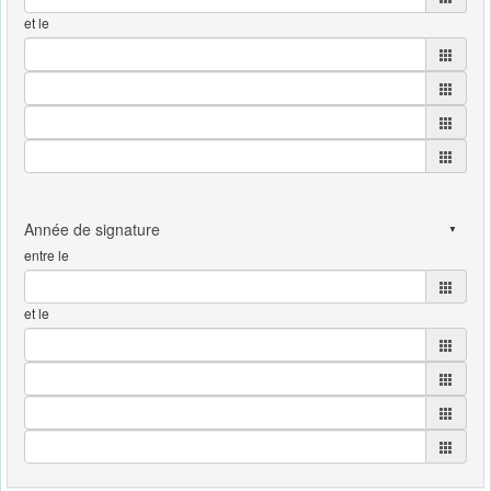
et le
entre le
et le