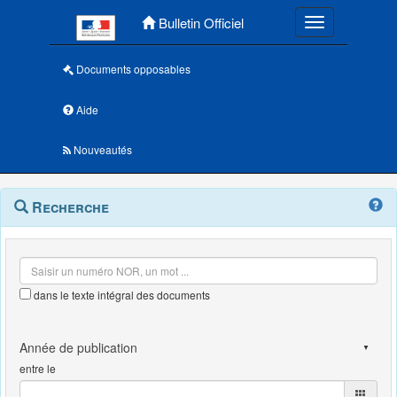
Menu principal
Bulletin Officiel
Toggle navigatio
Documents opposables
Aide
Nouveautés
Navigation
Menu
Recherche
contextuel
et
outils
annexes
dans le texte intégral des documents
entre le