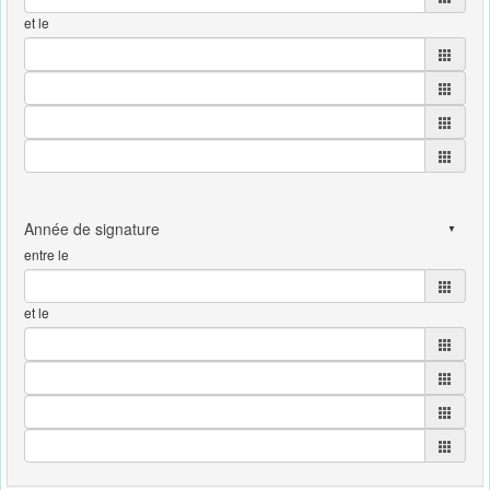
et le
entre le
et le