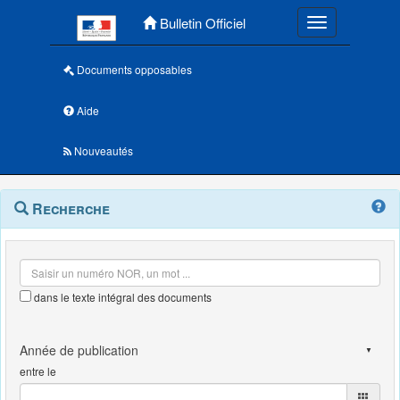
Menu principal
Bulletin Officiel
Toggle navigatio
Documents opposables
Aide
Nouveautés
Navigation
Menu
Recherche
contextuel
et
outils
annexes
dans le texte intégral des documents
entre le