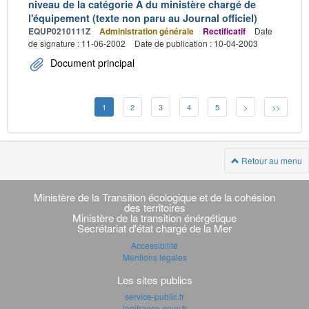
niveau de la catégorie A du ministère chargé de
l'équipement (texte non paru au Journal officiel)
EQUP0210111Z
Administration générale
Rectificatif
Date
de signature : 11-06-2002
Date de publication : 10-04-2003
Document principal
1
2
3
4
5
>
>>
Retour au menu
Navigation
transverse
Ministère de la Transition écologique et de la cohésion
des territoires
Ministère de la transition énérgétique
Secrétariat d'état chargé de la Mer
Accessibilité
Mentions légales
Les sites publics
service-public.fr
legifrance.gouv.fr