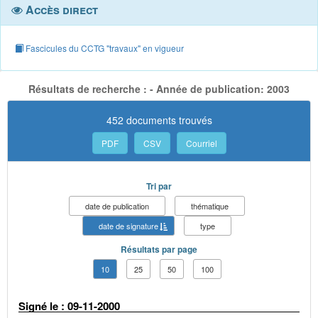
Accès direct
Fascicules du CCTG "travaux" en vigueur
Résultats de recherche : - Année de publication: 2003
452 documents trouvés
PDF
CSV
Courriel
Tri par
date de publication
thématique
date de signature
type
Résultats par page
10
25
50
100
Signé le : 09-11-2000