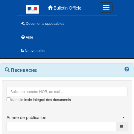
Menu principal
Bulletin Officiel
Toggle navigatio
Documents opposables
Aide
Nouveautés
Navigation
Menu
Recherche
contextuel
et
outils
annexes
dans le texte intégral des documents