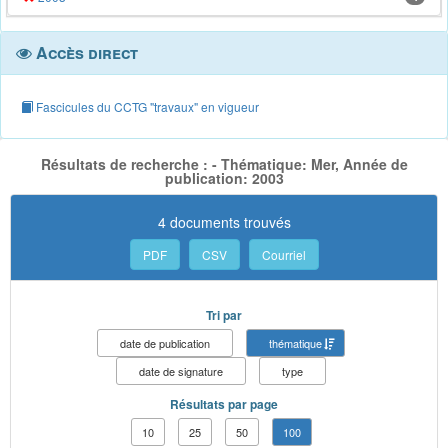
Accès direct
Fascicules du CCTG "travaux" en vigueur
Résultats de recherche : - Thématique: Mer, Année de
publication: 2003
4 documents trouvés
PDF
CSV
Courriel
Tri par
date de publication
thématique
date de signature
type
Résultats par page
10
25
50
100