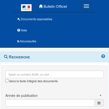
Menu principal
Bulletin Officiel
Toggle navigatio
Documents opposables
Aide
Nouveautés
Navigation
Menu
Recherche
contextuel
et
outils
annexes
dans le texte intégral des documents