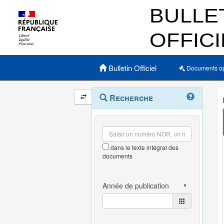
Menu principal
Bulletin Officiel
Documents o
Navigation
Menu
Recherche
contextuel
et
outils
annexes
dans le texte intégral des
documents