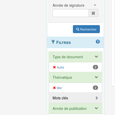
Rechercher
Filtres
Type de document
Autre
2
Thématique
Mer
2
Mots clés
Année de publication