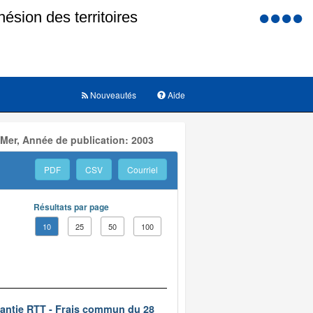
Menu
d'accessi
Nouveautés
Aide
 Mer, Année de publication: 2003
PDF
CSV
Courriel
Résultats par page
10
25
50
100
rantie RTT - Frais commun du 28