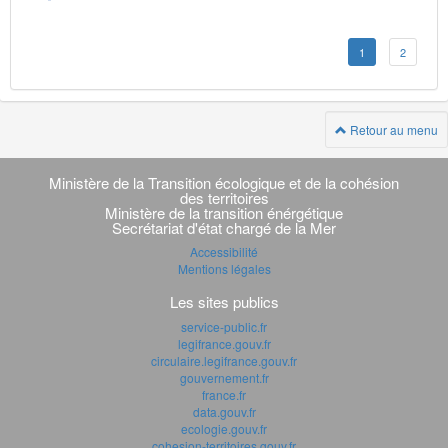
1
2
Retour au menu
Navigation
transverse
Ministère de la Transition écologique et de la cohésion
des territoires
Ministère de la transition énérgétique
Secrétariat d'état chargé de la Mer
Accessibilité
Mentions légales
Les sites publics
service-public.fr
legifrance.gouv.fr
circulaire.legifrance.gouv.fr
gouvernement.fr
france.fr
data.gouv.fr
ecologie.gouv.fr
cohesion-territoires.gouv.fr