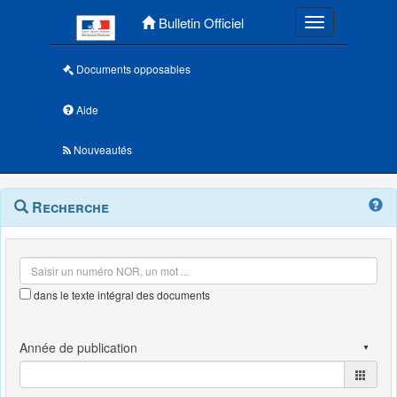
Menu principal
Bulletin Officiel
Toggle navigatio
Documents opposables
Aide
Nouveautés
Navigation
Menu
Recherche
contextuel
et
outils
annexes
dans le texte intégral des documents