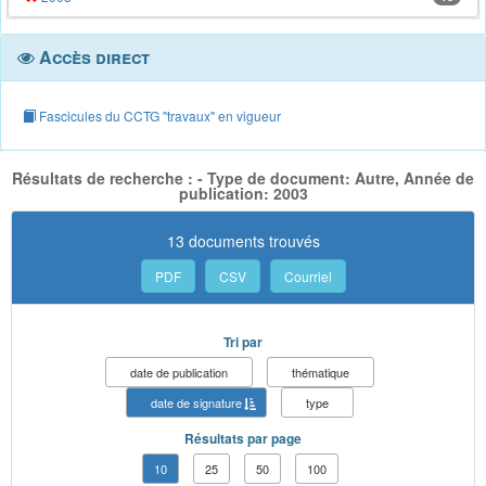
Accès direct
Fascicules du CCTG "travaux" en vigueur
Résultats de recherche : - Type de document: Autre, Année de
publication: 2003
13 documents trouvés
PDF
CSV
Courriel
Tri par
date de publication
thématique
date de signature
type
Résultats par page
10
25
50
100