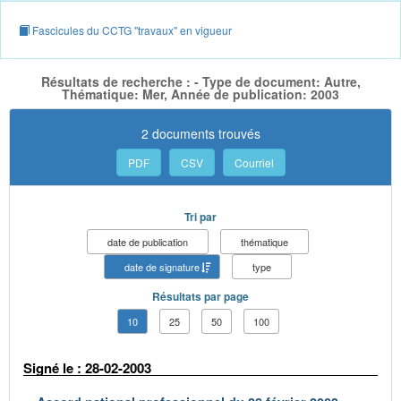
Fascicules du CCTG "travaux" en vigueur
Résultats de recherche : - Type de document: Autre,
Thématique: Mer, Année de publication: 2003
2 documents trouvés
PDF
CSV
Courriel
Tri par
date de publication
thématique
date de signature
type
Résultats par page
10
25
50
100
Signé le : 28-02-2003