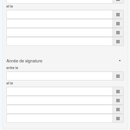
et le
entre le
et le