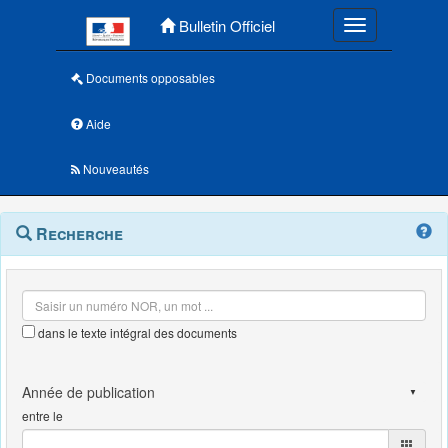
Menu principal
Bulletin Officiel
Toggle navigatio
Documents opposables
Aide
Nouveautés
Navigation
Menu
Recherche
contextuel
et
outils
annexes
dans le texte intégral des documents
entre le