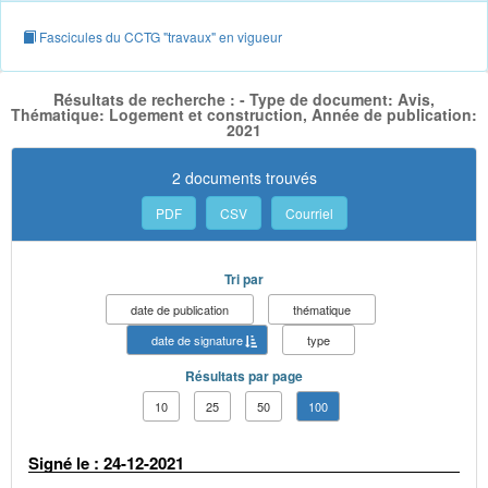
Fascicules du CCTG "travaux" en vigueur
Résultats de recherche : - Type de document: Avis,
Thématique: Logement et construction, Année de publication:
2021
2 documents trouvés
PDF
CSV
Courriel
Tri par
date de publication
thématique
date de signature
type
Résultats par page
10
25
50
100
Signé le : 24-12-2021