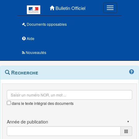
Menu principal
Bulletin Officiel
Toggle navigatio
Documents opposables
Aide
Nouveautés
Navigation
Menu
Recherche
contextuel
et
outils
annexes
dans le texte intégral des documents