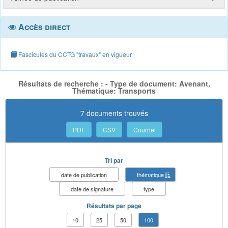
Accès direct
Fascicules du CCTG "travaux" en vigueur
Résultats de recherche : - Type de document: Avenant,
Thématique: Transports
7 documents trouvés
PDF
CSV
Courriel
Tri par
date de publication
thématique
date de signature
type
Résultats par page
10
25
50
100