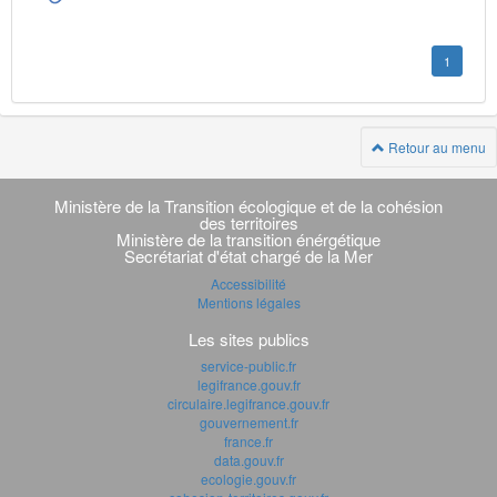
1
Retour au menu
Navigation
transverse
Ministère de la Transition écologique et de la cohésion
des territoires
Ministère de la transition énérgétique
Secrétariat d'état chargé de la Mer
Accessibilité
Mentions légales
Les sites publics
service-public.fr
legifrance.gouv.fr
circulaire.legifrance.gouv.fr
gouvernement.fr
france.fr
data.gouv.fr
ecologie.gouv.fr