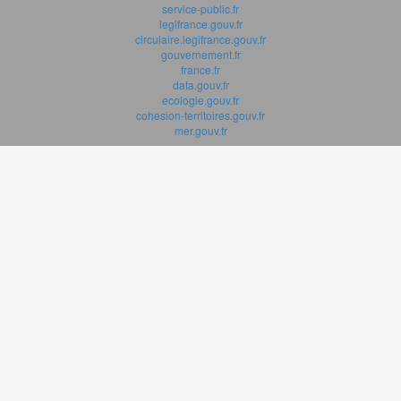
service-public.fr
legifrance.gouv.fr
circulaire.legifrance.gouv.fr
gouvernement.fr
france.fr
data.gouv.fr
ecologie.gouv.fr
cohesion-territoires.gouv.fr
mer.gouv.fr