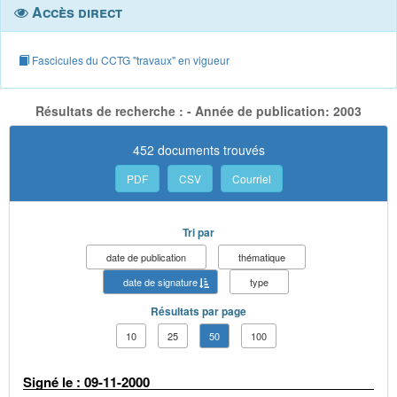
Accès direct
Fascicules du CCTG "travaux" en vigueur
Résultats de recherche : - Année de publication: 2003
452 documents trouvés
PDF
CSV
Courriel
Tri par
date de publication
thématique
date de signature
type
Résultats par page
10
25
50
100
Signé le : 09-11-2000