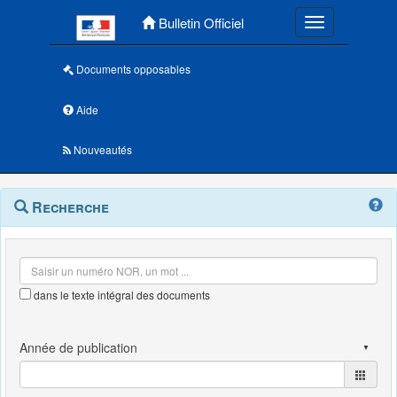
Menu principal
Bulletin Officiel
Toggle navigatio
Documents opposables
Aide
Nouveautés
Navigation
Menu
Recherche
contextuel
et
outils
annexes
dans le texte intégral des documents