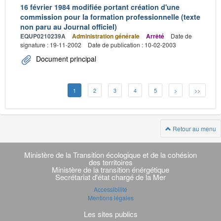
16 février 1984 modifiée portant création d'une
commission pour la formation professionnelle (texte
non paru au Journal officiel)
EQUP0210239A
Administration générale
Arrêté
Date de
signature : 19-11-2002
Date de publication : 10-02-2003
Document principal
1
2
3
4
5
>
>>
Retour au menu
Navigation
transverse
Ministère de la Transition écologique et de la cohésion
des territoires
Ministère de la transition énérgétique
Secrétariat d'état chargé de la Mer
Accessibilité
Mentions légales
Les sites publics