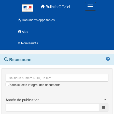
Menu principal
Bulletin Officiel
Toggle navigatio
Documents opposables
Aide
Nouveautés
Navigation
Menu
Recherche
contextuel
et
outils
annexes
dans le texte intégral des documents