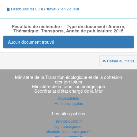
Fascicules du CCTG "travaux" en vigueur
Résultats de recherche : - Type de document: Annexe,
Thématique: Transports, Année de publication: 2015
Aucun document trouvé
Retour au menu
Navigation
transverse
Ministère de la Transition écologique et de la cohésion
des territoires
Ministère de la transition énérgétique
Secrétariat d'état chargé de la Mer
Accessibilité
Mentions légales
Les sites publics
service-public.fr
legifrance.gouv.fr
circulaire.legifrance.gouv.fr
gouvernement.fr