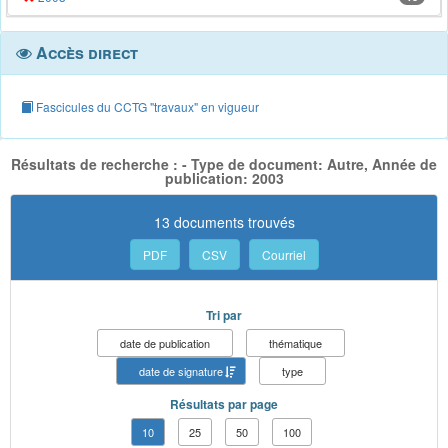
Accès direct
Fascicules du CCTG "travaux" en vigueur
Résultats de recherche : - Type de document: Autre, Année de
publication: 2003
13 documents trouvés
PDF
CSV
Courriel
Tri par
date de publication
thématique
date de signature
type
Résultats par page
10
25
50
100