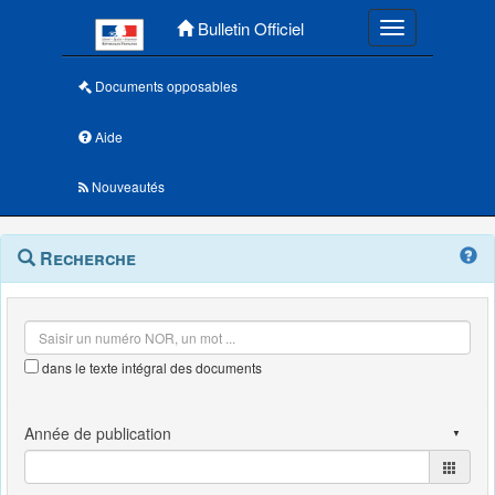
Menu principal
Bulletin Officiel
Toggle navigatio
Documents opposables
Aide
Nouveautés
Navigation
Menu
Recherche
contextuel
et
outils
annexes
dans le texte intégral des documents