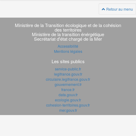
Retour au menu
Navigation
transverse
Ministère de la Transition écologique et de la cohésion
des territoires
Ministère de la transition énérgétique
Secrétariat d'état chargé de la Mer
Accessibilité
Mentions légales
Les sites publics
service-public.fr
legifrance.gouv.fr
circulaire.legifrance.gouv.fr
gouvernement.fr
france.fr
data.gouv.fr
ecologie.gouv.fr
cohesion-territoires.gouv.fr
mer.gouv.fr