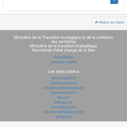
1
Retour au menu
Navigation
transverse
Ministère de la Transition écologique et de la cohésion
des territoires
Ministère de la transition énérgétique
Secrétariat d'état chargé de la Mer
Accessibilité
Mentions légales
Les sites publics
service-public.fr
legifrance.gouv.fr
circulaire.legifrance.gouv.fr
gouvernement.fr
france.fr
data.gouv.fr
ecologie.gouv.fr
cohesion-territoires.gouv.fr
mer.gouv.fr