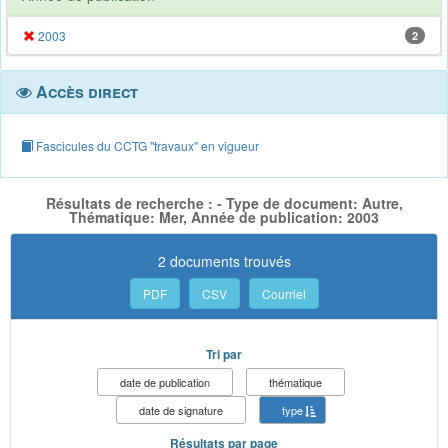
2003
2
Accès direct
Fascicules du CCTG "travaux" en vigueur
Résultats de recherche : - Type de document: Autre,
Thématique: Mer, Année de publication: 2003
2 documents trouvés
PDF
CSV
Courriel
Tri par
date de publication
thématique
date de signature
type
Résultats par page