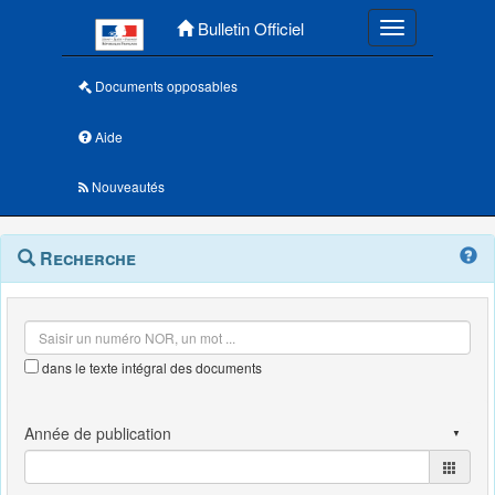
Menu principal
Bulletin Officiel
Toggle navigatio
Documents opposables
Aide
Nouveautés
Navigation
Menu
Recherche
contextuel
et
outils
annexes
dans le texte intégral des documents