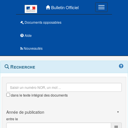
Menu principal
Bulletin Officiel
Toggle navigatio
Documents opposables
Aide
Nouveautés
Navigation
Menu
Recherche
contextuel
et
outils
annexes
dans le texte intégral des documents
entre le