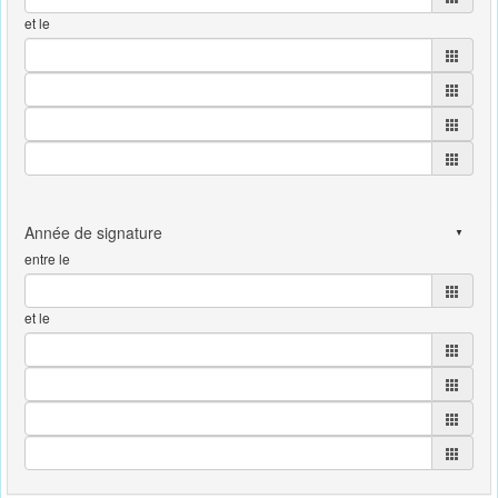
et le
entre le
et le