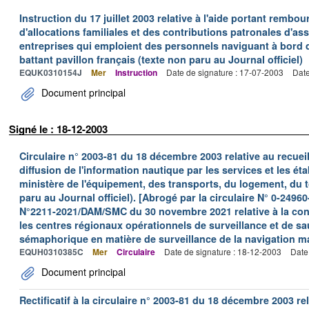
Instruction du 17 juillet 2003 relative à l'aide portant remb
d'allocations familiales et des contributions patronales d'
entreprises qui emploient des personnels naviguant à bord
battant pavillon français (texte non paru au Journal officiel)
EQUK0310154J
Mer
Instruction
Date de signature : 17-07-2003
Date
Document principal
Signé le : 18-12-2003
Circulaire n° 2003-81 du 18 décembre 2003 relative au recueil,
diffusion de l'information nautique par les services et les é
ministère de l'équipement, des transports, du logement, du t
paru au Journal officiel). [Abrogé par la circulaire N° 0-2
N°2211-2021/DAM/SMC du 30 novembre 2021 relative à la con
les centres régionaux opérationnels de surveillance et de s
sémaphorique en matière de surveillance de la navigation 
EQUH0310385C
Mer
Circulaire
Date de signature : 18-12-2003
Date
Document principal
Rectificatif à la circulaire n° 2003-81 du 18 décembre 2003 rela