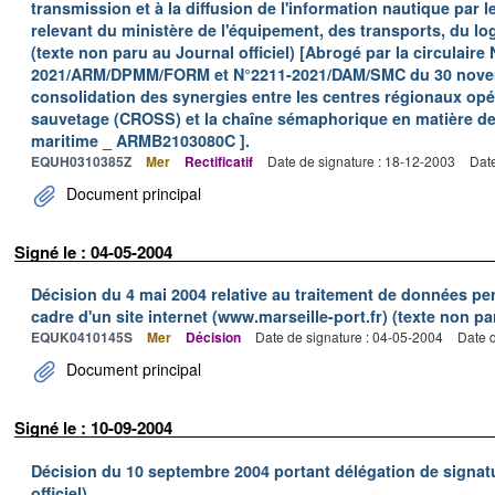
transmission et à la diffusion de l'information nautique par l
relevant du ministère de l'équipement, des transports, du lo
(texte non paru au Journal officiel) [Abrogé par la circulaire 
2021/ARM/DPMM/FORM et N°2211-2021/DAM/SMC du 30 novemb
consolidation des synergies entre les centres régionaux opér
sauvetage (CROSS) et la chaîne sémaphorique en matière de 
maritime _ ARMB2103080C ].
EQUH0310385Z
Mer
Rectificatif
Date de signature : 18-12-2003
Date
Document principal
Signé le : 04-05-2004
Décision du 4 mai 2004 relative au traitement de données p
cadre d'un site internet (www.marseille-port.fr) (texte non par
EQUK0410145S
Mer
Décision
Date de signature : 04-05-2004
Date d
Document principal
Signé le : 10-09-2004
Décision du 10 septembre 2004 portant délégation de signat
officiel)