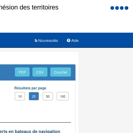
Menu
d'accessi
Nouveautés
Aide
PDF
CSV
Courriel
Résultats par page
10
25
50
100
erts en bateaux de navigation