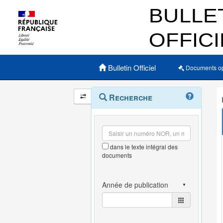
Menu principal
Bulletin Officiel
Documents o
Navigation
Menu
Recherche
contextuel
et
outils
annexes
dans le texte intégral des
documents