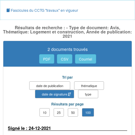
Fascicules du CCTG "travaux" en vigueur
Résultats de recherche : - Type de document: Avis,
Thématique: Logement et construction, Année de publication:
2021
2 documents trouvés
PDF
CSV
Courriel
Tri par
date de publication
thématique
date de signature
type
Résultats par page
10
25
50
100
Signé le : 24-12-2021