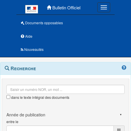
Menu principal
Bulletin Officiel
Toggle navigatio
Documents opposables
Aide
Nouveautés
Navigation
Menu
Recherche
contextuel
et
outils
annexes
dans le texte intégral des documents
entre le