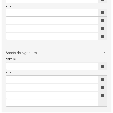
et le
entre le
et le