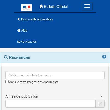
Menu principal
Bulletin Officiel
Toggle navigatio
Documents opposables
Aide
Nouveautés
Navigation
Menu
Recherche
contextuel
et
outils
annexes
dans le texte intégral des documents