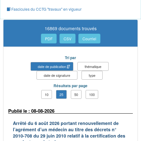
Fascicules du CCTG "travaux" en vigueur
16869 documents trouvés
PDF
CSV
Courriel
Tri par
date de publication
thématique
date de signature
type
Résultats par page
10
25
50
100
Publié le : 08-08-2026
Arrêté du 6 août 2026 portant renouvellement de
l’agrément d’un médecin au titre des décrets n°
2010-708 du 29 juin 2010 relatif à la certification des