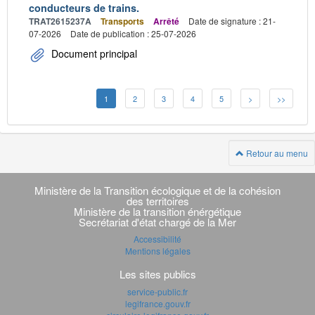
conducteurs de trains.
TRAT2615237A
Transports
Arrêté
Date de signature : 21-
07-2026
Date de publication : 25-07-2026
Document principal
1
2
3
4
5
>
>>
Retour au menu
Navigation
transverse
Ministère de la Transition écologique et de la cohésion
des territoires
Ministère de la transition énérgétique
Secrétariat d'état chargé de la Mer
Accessibilité
Mentions légales
Les sites publics
service-public.fr
legifrance.gouv.fr