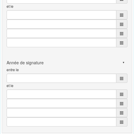
et le
entre le
et le