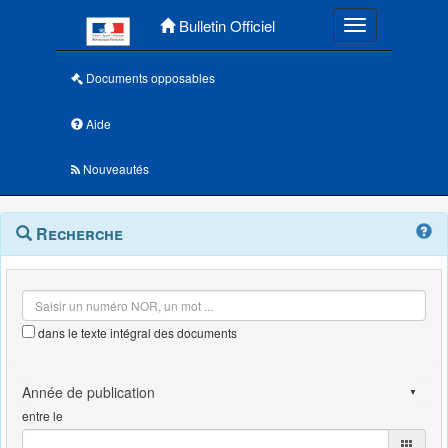
Menu principal
Bulletin Officiel
Toggle navigatio
Documents opposables
Aide
Nouveautés
Navigation
Menu
Recherche
contextuel
et
outils
annexes
dans le texte intégral des documents
entre le