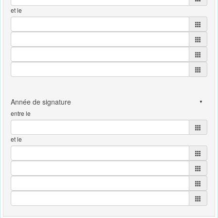
et le
entre le
et le