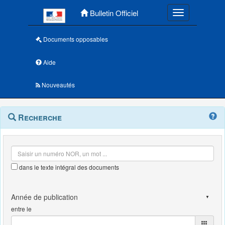
Menu principal
Bulletin Officiel
Toggle navigatio
Documents opposables
Aide
Nouveautés
Navigation
Menu
Recherche
contextuel
et
outils
annexes
dans le texte intégral des documents
entre le