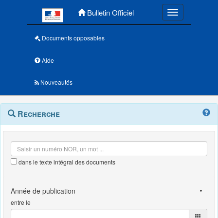
Menu principal
Bulletin Officiel
Toggle navigatio
Documents opposables
Aide
Nouveautés
Navigation
Menu
Recherche
contextuel
et
outils
annexes
dans le texte intégral des documents
entre le