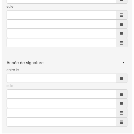
et le
entre le
et le