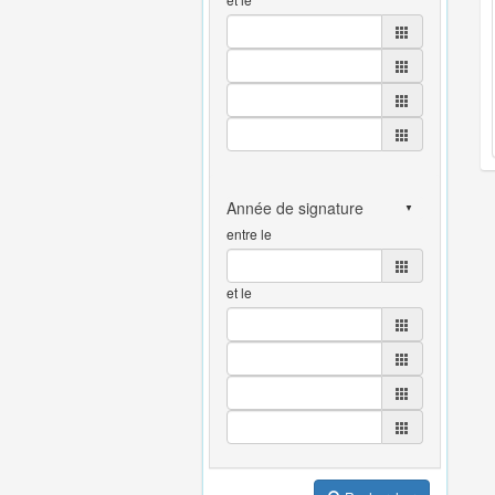
entre le
et le