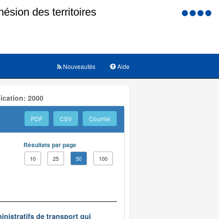
Menu
d'accessi
Nouveautés
Aide
ication: 2000
PDF
CSV
Courriel
Résultats par page
10
25
50
100
inistratifs de transport qui