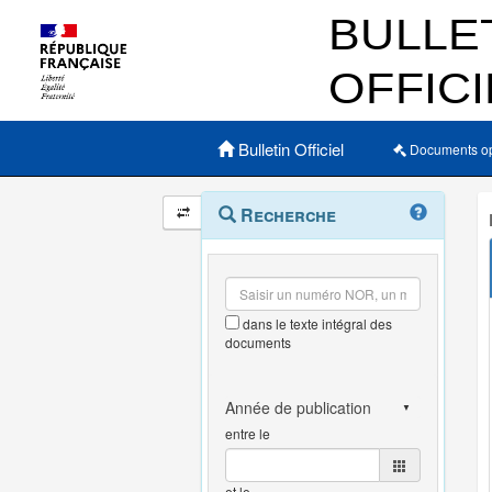
Menu principal
Bulletin Officiel
Documents o
Navigation
Menu
Recherche
contextuel
et
outils
annexes
dans le texte intégral des
documents
entre le
et le