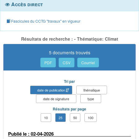
Accès direct
Fascicules du CCTG "travaux" en vigueur
Résultats de recherche : - Thématique: Climat
5 documents trouvés
PDF
CSV
Courriel
Tri par
date de publication
thématique
date de signature
type
Résultats par page
10
25
50
100
Publié le : 02-04-2026