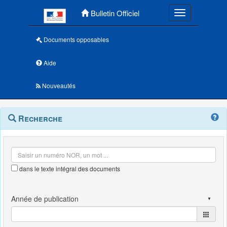
Menu principal
Bulletin Officiel
Toggle navigatio
Documents opposables
Aide
Nouveautés
Navigation
Menu
Recherche
contextuel
et
outils
annexes
dans le texte intégral des documents