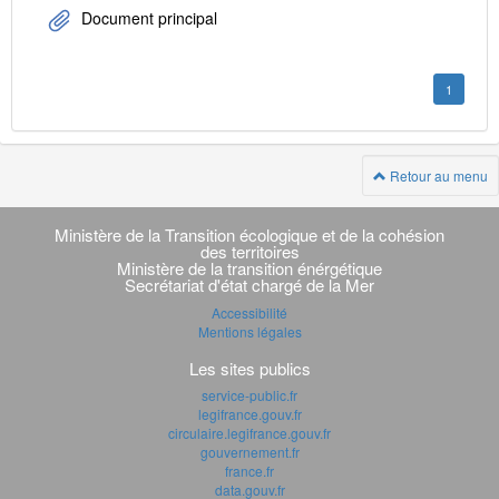
Document principal
1
Retour au menu
Navigation
transverse
Ministère de la Transition écologique et de la cohésion
des territoires
Ministère de la transition énérgétique
Secrétariat d'état chargé de la Mer
Accessibilité
Mentions légales
Les sites publics
service-public.fr
legifrance.gouv.fr
circulaire.legifrance.gouv.fr
gouvernement.fr
france.fr
data.gouv.fr