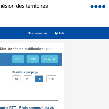
Menu
d'accessi
Nouveautés
Aide
 Mer, Année de publication: 2003
PDF
CSV
Courriel
Résultats par page
10
25
50
100
rantie RTT - Frais commun du 28