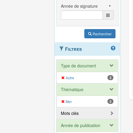
Rechercher
Filtres
Type de document
Autre
2
Thématique
Mer
2
Mots clés
Année de publication