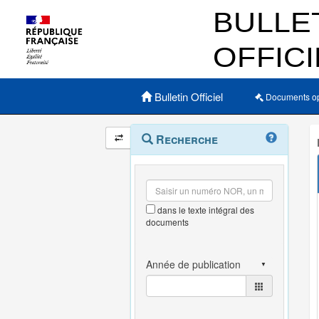
Menu principal
Bulletin Officiel
Documents o
Navigation
Menu
Recherche
contextuel
et
outils
annexes
dans le texte intégral des
documents