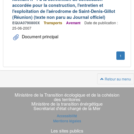
accordée pour la construction, l'entretien et
l'exploitation de l'aérodrome de Saint-Denis-Gillot
(Réunion) (texte non paru au Journal officiel)
EQUA0790800X
Transports
Avenant
Date de publication :
25-06-2007
Document principal
1
Retour au menu
Navigation
transverse
Ministère de la Transition écologique et de la cohésion
des territoires
Ministère de la transition énérgétique
Secrétariat d'état chargé de la Mer
Accessibilité
Mentions légales
Les sites publics