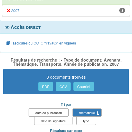
2007
3
Accès direct
Fascicules du CCTG "travaux" en vigueur
Résultats de recherche : - Type de document: Avenant,
Thématique: Transports, Année de publication: 2007
3 documents trouvés
PDF
CSV
Courriel
Tri par
date de publication
thématique
date de signature
type
Résultats par page