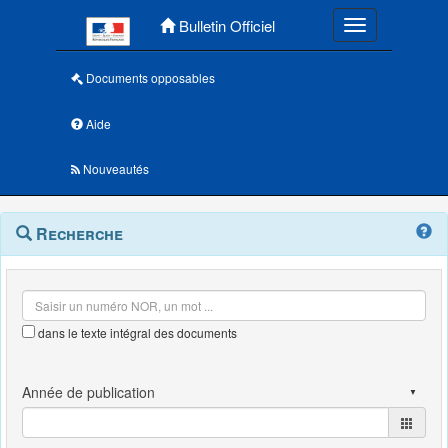
Menu principal
Bulletin Officiel
Toggle navigatio
Documents opposables
Aide
Nouveautés
Navigation
Menu
Recherche
contextuel
et
outils
annexes
dans le texte intégral des documents