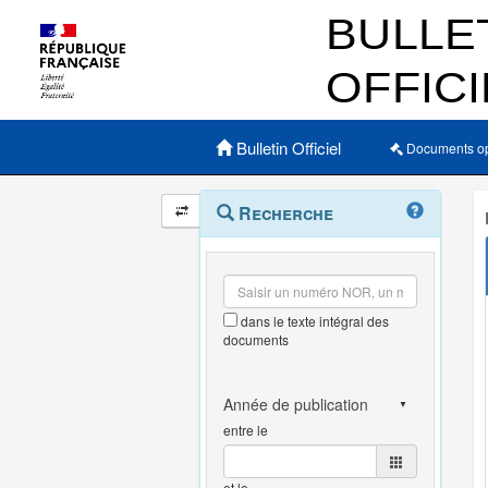
Menu principal
Bulletin Officiel
Documents o
Navigation
Menu
Recherche
contextuel
et
outils
annexes
dans le texte intégral des
documents
entre le
et le