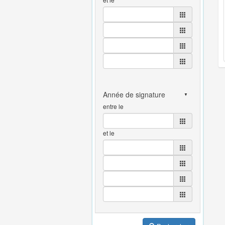
entre le
et le