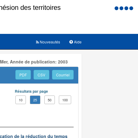
Menu
d'accessi
Nouveautés
Aide
 Mer, Année de publication: 2003
PDF
CSV
Courriel
Résultats par page
10
25
50
100
ication de la réduction du temps