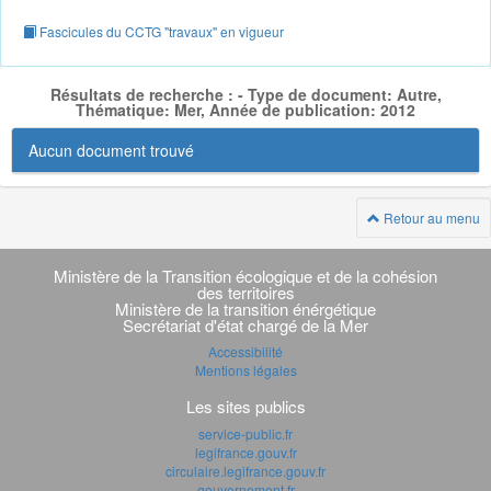
Fascicules du CCTG "travaux" en vigueur
Résultats de recherche : - Type de document: Autre,
Thématique: Mer, Année de publication: 2012
Aucun document trouvé
Retour au menu
Navigation
transverse
Ministère de la Transition écologique et de la cohésion
des territoires
Ministère de la transition énérgétique
Secrétariat d'état chargé de la Mer
Accessibilité
Mentions légales
Les sites publics
service-public.fr
legifrance.gouv.fr
circulaire.legifrance.gouv.fr
gouvernement.fr