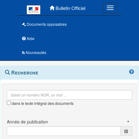
Menu principal
Bulletin Officiel
Toggle navigatio
Documents opposables
Aide
Nouveautés
Navigation
Menu
Recherche
contextuel
et
outils
annexes
dans le texte intégral des documents