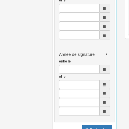
entre le
et le