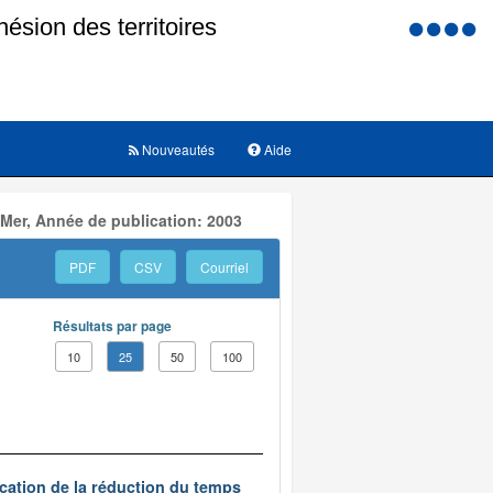
Menu
d'accessi
Nouveautés
Aide
 Mer, Année de publication: 2003
PDF
CSV
Courriel
Résultats par page
10
25
50
100
ication de la réduction du temps