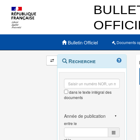
Menu principal
Bulletin Officiel
Documents o
Navigation
Menu
Recherche
contextuel
et
outils
annexes
dans le texte intégral des
documents
entre le
et le