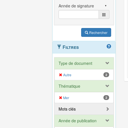
Rechercher
Filtres
Type de document
Autre
2
Thématique
Mer
2
Mots clés
Année de publication