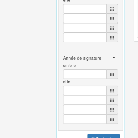
entre le
et le