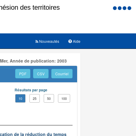
Menu
d'accessi
Nouveautés
Aide
 Mer, Année de publication: 2003
PDF
CSV
Courriel
Résultats par page
10
25
50
100
ication de la réduction du temps