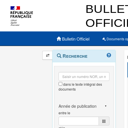
Menu principal
Bulletin Officiel
Documents o
Navigation
Menu
Recherche
contextuel
et
outils
annexes
dans le texte intégral des
documents
entre le
et le