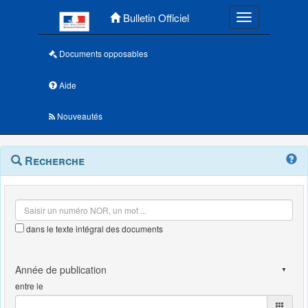
Menu principal
Bulletin Officiel
Toggle navigatio
Documents opposables
Aide
Nouveautés
Navigation
Menu
Recherche
contextuel
et
outils
annexes
dans le texte intégral des documents
entre le