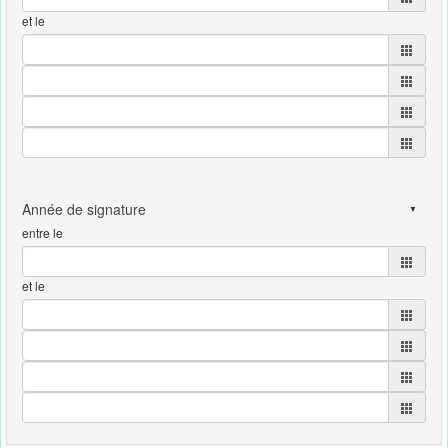
et le
entre le
et le