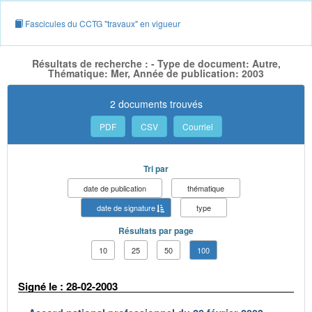
Fascicules du CCTG "travaux" en vigueur
Résultats de recherche : - Type de document: Autre,
Thématique: Mer, Année de publication: 2003
2 documents trouvés
PDF
CSV
Courriel
Tri par
date de publication
thématique
date de signature
type
Résultats par page
10
25
50
100
Signé le : 28-02-2003