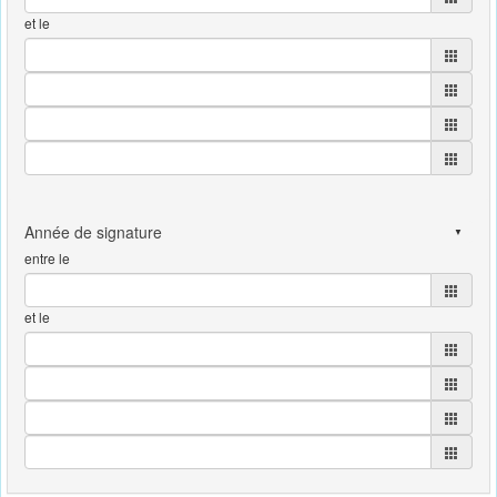
et le
entre le
et le