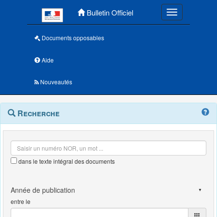
Menu principal
Bulletin Officiel
Toggle navigatio
Documents opposables
Aide
Nouveautés
Navigation
Menu
Recherche
contextuel
et
outils
annexes
dans le texte intégral des documents
entre le