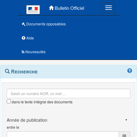
Menu principal
Bulletin Officiel
Toggle navigatio
Documents opposables
Aide
Nouveautés
Navigation
Menu
Recherche
contextuel
et
outils
annexes
dans le texte intégral des documents
entre le