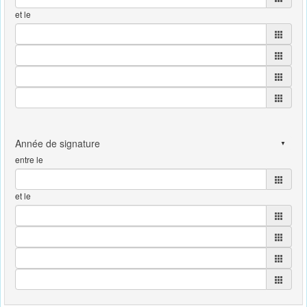
et le
entre le
et le