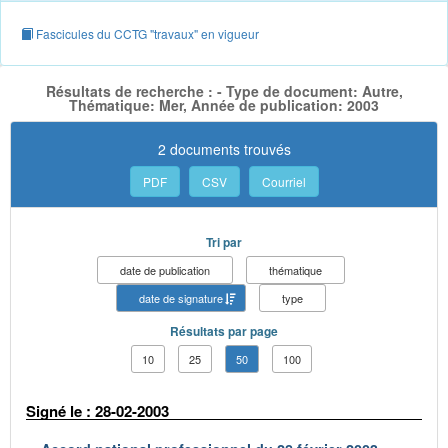
Fascicules du CCTG "travaux" en vigueur
Résultats de recherche : - Type de document: Autre,
Thématique: Mer, Année de publication: 2003
2 documents trouvés
PDF
CSV
Courriel
Tri par
date de publication
thématique
date de signature
type
Résultats par page
10
25
50
100
Signé le : 28-02-2003