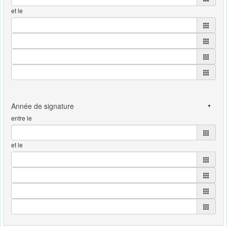
et le
entre le
et le