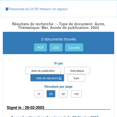
Fascicules du CCTG "travaux" en vigueur
Résultats de recherche : - Type de document: Autre,
Thématique: Mer, Année de publication: 2003
2 documents trouvés
PDF
CSV
Courriel
Tri par
date de publication
thématique
date de signature
type
Résultats par page
10
25
50
100
Signé le : 28-02-2003