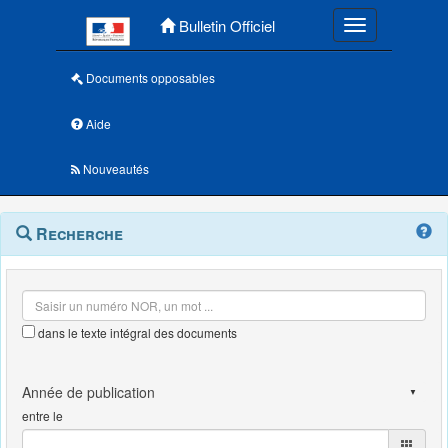
Menu principal
Bulletin Officiel
Toggle navigatio
Documents opposables
Aide
Nouveautés
Navigation
Menu
Recherche
contextuel
et
outils
annexes
dans le texte intégral des documents
entre le