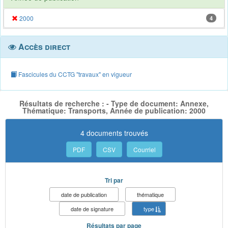
2000
4
Accès direct
Fascicules du CCTG "travaux" en vigueur
Résultats de recherche : - Type de document: Annexe,
Thématique: Transports, Année de publication: 2000
4 documents trouvés
PDF
CSV
Courriel
Tri par
date de publication
thématique
date de signature
type
Résultats par page