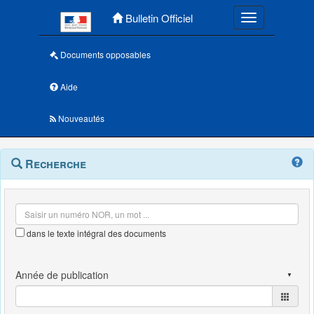
Menu principal
Bulletin Officiel
Toggle navigatio
Documents opposables
Aide
Nouveautés
Navigation
Menu
Recherche
contextuel
et
outils
annexes
dans le texte intégral des documents