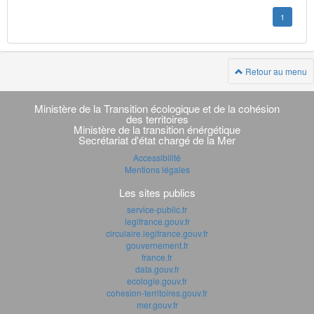
1
Retour au menu
Navigation
transverse
Ministère de la Transition écologique et de la cohésion
des territoires
Ministère de la transition énérgétique
Secrétariat d'état chargé de la Mer
Accessibilité
Mentions légales
Les sites publics
service-public.fr
legifrance.gouv.fr
circulaire.legifrance.gouv.fr
gouvernement.fr
france.fr
data.gouv.fr
ecologie.gouv.fr
cohesion-territoires.gouv.fr
mer.gouv.fr