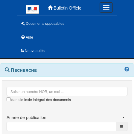
Menu principal
Bulletin Officiel
Toggle navigatio
Documents opposables
Aide
Nouveautés
Navigation
Menu
Recherche
contextuel
et
outils
annexes
dans le texte intégral des documents