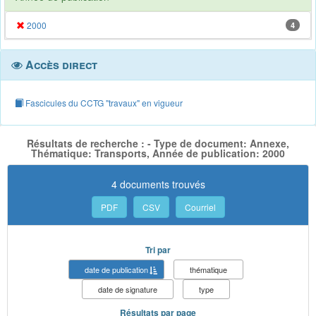
2000
4
Accès direct
Fascicules du CCTG "travaux" en vigueur
Résultats de recherche : - Type de document: Annexe,
Thématique: Transports, Année de publication: 2000
4 documents trouvés
PDF
CSV
Courriel
Tri par
date de publication
thématique
date de signature
type
Résultats par page