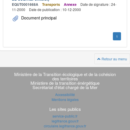
EQUT0001668A
Transports
Annexe
Date de signature : 24-
11-2000
Date de publication : 10-12-2000
Document principal
1
Retour au menu
Navigation
transverse
Ministère de la Transition écologique et de la cohésion
des territoires
Ministère de la transition énérgétique
Secrétariat d'état chargé de la Mer
Accessibilité
Mentions légales
Les sites publics
service-public.fr
legifrance.gouv.fr
circulaire.legifrance.gouv.fr