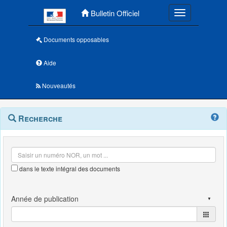
Menu principal
Bulletin Officiel
Toggle navigatio
Documents opposables
Aide
Nouveautés
Navigation
Menu
Recherche
contextuel
et
outils
annexes
dans le texte intégral des documents