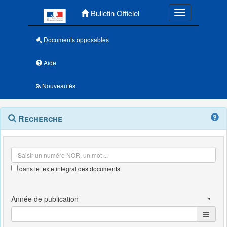
Menu principal
Bulletin Officiel
Toggle navigatio
Documents opposables
Aide
Nouveautés
Navigation
Menu
Recherche
contextuel
et
outils
annexes
dans le texte intégral des documents