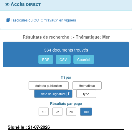
Accès direct
Fascicules du CCTG "travaux" en vigueur
Résultats de recherche : - Thématique: Mer
364 documents trouvés
PDF
CSV
Courriel
Tri par
date de publication
thématique
date de signature
type
Résultats par page
10
25
50
100
Signé le : 21-07-2026