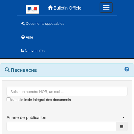
Menu principal
Bulletin Officiel
Toggle navigatio
Documents opposables
Aide
Nouveautés
Navigation
Menu
Recherche
contextuel
et
outils
annexes
dans le texte intégral des documents