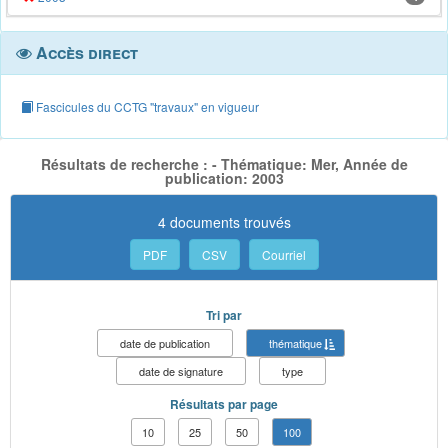
Accès direct
Fascicules du CCTG "travaux" en vigueur
Résultats de recherche : - Thématique: Mer, Année de
publication: 2003
4 documents trouvés
PDF
CSV
Courriel
Tri par
date de publication
thématique
date de signature
type
Résultats par page
10
25
50
100