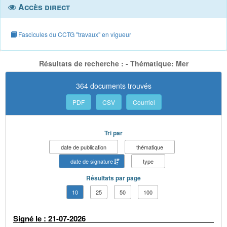
Accès direct
Fascicules du CCTG "travaux" en vigueur
Résultats de recherche : - Thématique: Mer
364 documents trouvés
PDF
CSV
Courriel
Tri par
date de publication
thématique
date de signature
type
Résultats par page
10
25
50
100
Signé le : 21-07-2026