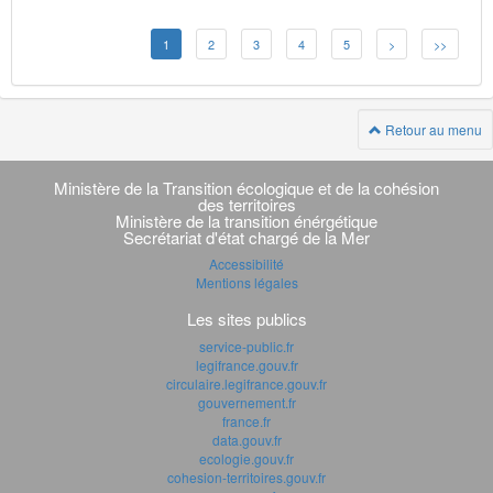
1
2
3
4
5
>
>>
Retour au menu
Navigation
transverse
Ministère de la Transition écologique et de la cohésion
des territoires
Ministère de la transition énérgétique
Secrétariat d'état chargé de la Mer
Accessibilité
Mentions légales
Les sites publics
service-public.fr
legifrance.gouv.fr
circulaire.legifrance.gouv.fr
gouvernement.fr
france.fr
data.gouv.fr
ecologie.gouv.fr
cohesion-territoires.gouv.fr