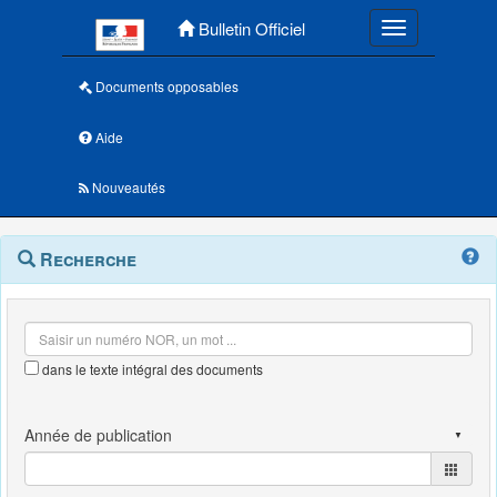
Menu principal
Bulletin Officiel
Toggle navigatio
Documents opposables
Aide
Nouveautés
Navigation
Menu
Recherche
contextuel
et
outils
annexes
dans le texte intégral des documents