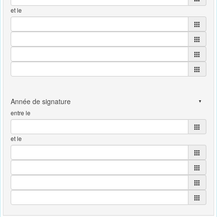
et le
entre le
et le