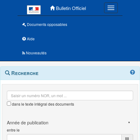
Menu principal
Bulletin Officiel
Toggle navigatio
Documents opposables
Aide
Nouveautés
Navigation
Menu
Recherche
contextuel
et
outils
annexes
dans le texte intégral des documents
entre le