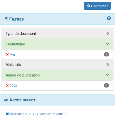
Rechercher
Filtres
Type de document
Thématique
Mer
4
Mots clés
Année de publication
2003
4
Accès direct
Fascicules du CCTG "travaux" en vigueur