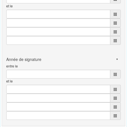
et le
entre le
et le