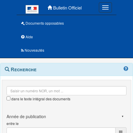
Menu principal
Bulletin Officiel
Toggle navigatio
Documents opposables
Aide
Nouveautés
Navigation
Menu
Recherche
contextuel
et
outils
annexes
dans le texte intégral des documents
entre le